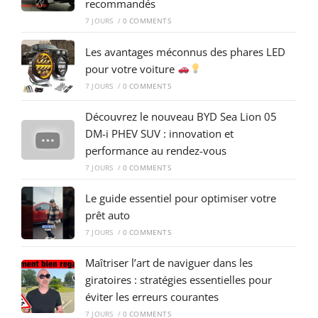
recommandés
7 JOURS
/
0 COMMENTS
Les avantages méconnus des phares LED
pour votre voiture
7 JOURS
/
0 COMMENTS
Découvrez le nouveau BYD Sea Lion 05
DM-i PHEV SUV : innovation et
performance au rendez-vous
7 JOURS
/
0 COMMENTS
Le guide essentiel pour optimiser votre
prêt auto
7 JOURS
/
0 COMMENTS
Maîtriser l’art de naviguer dans les
giratoires : stratégies essentielles pour
éviter les erreurs courantes
7 JOURS
/
0 COMMENTS