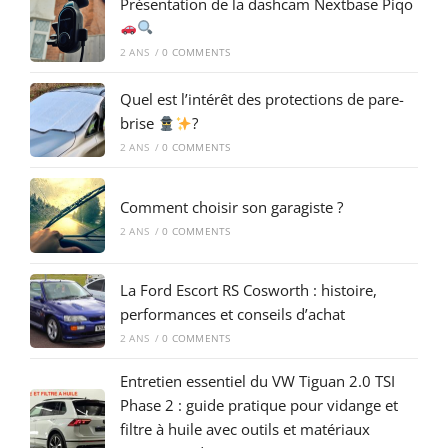
Présentation de la dashcam Nextbase Piqo
2 ANS
/
0 COMMENTS
Quel est l’intérêt des protections de pare-
brise
?
2 ANS
/
0 COMMENTS
Comment choisir son garagiste ?
2 ANS
/
0 COMMENTS
La Ford Escort RS Cosworth : histoire,
performances et conseils d’achat
2 ANS
/
0 COMMENTS
Entretien essentiel du VW Tiguan 2.0 TSI
Phase 2 : guide pratique pour vidange et
filtre à huile avec outils et matériaux