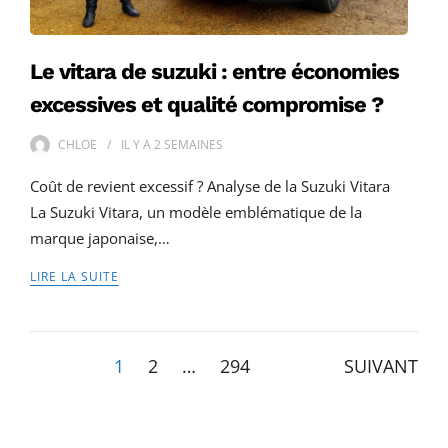
Le vitara de suzuki : entre économies
excessives et qualité compromise ?
CHLOE
IL Y A
2 SEMAINES
Coût de revient excessif ? Analyse de la Suzuki Vitara
La Suzuki Vitara, un modèle emblématique de la
marque japonaise,…
LIRE LA SUITE
Pagination
1
2
…
294
SUIVANT
des
publications