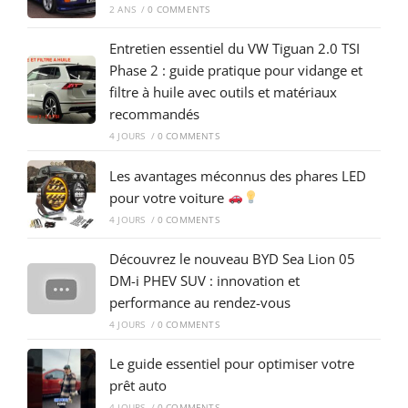
2 ANS
/
0 COMMENTS
Entretien essentiel du VW Tiguan 2.0 TSI
Phase 2 : guide pratique pour vidange et
filtre à huile avec outils et matériaux
recommandés
4 JOURS
/
0 COMMENTS
Les avantages méconnus des phares LED
pour votre voiture
4 JOURS
/
0 COMMENTS
Découvrez le nouveau BYD Sea Lion 05
DM-i PHEV SUV : innovation et
performance au rendez-vous
4 JOURS
/
0 COMMENTS
Le guide essentiel pour optimiser votre
prêt auto
4 JOURS
/
0 COMMENTS