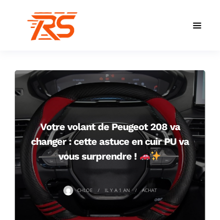
Votre volant de Peugeot 208 va
changer : cette astuce en cuir PU va
vous surprendre !
CHLOE
IL Y A
1 AN
ACHAT