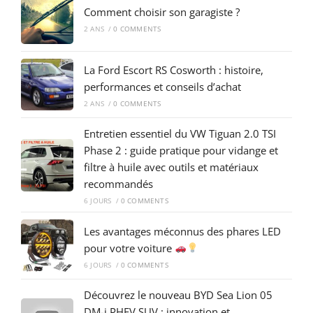
Comment choisir son garagiste ?
2 ANS
/
0 COMMENTS
La Ford Escort RS Cosworth : histoire,
performances et conseils d’achat
2 ANS
/
0 COMMENTS
Entretien essentiel du VW Tiguan 2.0 TSI
Phase 2 : guide pratique pour vidange et
filtre à huile avec outils et matériaux
recommandés
6 JOURS
/
0 COMMENTS
Les avantages méconnus des phares LED
pour votre voiture
6 JOURS
/
0 COMMENTS
Découvrez le nouveau BYD Sea Lion 05
DM-i PHEV SUV : innovation et