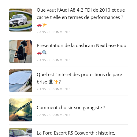
Que vaut l’Audi A8 4.2 TDI de 2010 et que
cache-t-elle en termes de performances ?
2 ANS
/
0 COMMENTS
Présentation de la dashcam Nextbase Piqo
2 ANS
/
0 COMMENTS
Quel est l’intérêt des protections de pare-
brise
?
2 ANS
/
0 COMMENTS
Comment choisir son garagiste ?
2 ANS
/
0 COMMENTS
La Ford Escort RS Cosworth : histoire,