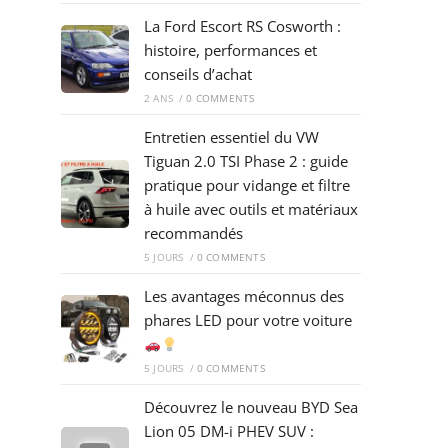
La Ford Escort RS Cosworth :
histoire, performances et
conseils d’achat
2 ANS
/
0 COMMENTS
Entretien essentiel du VW
Tiguan 2.0 TSI Phase 2 : guide
pratique pour vidange et filtre
à huile avec outils et matériaux
recommandés
5 JOURS
/
0 COMMENTS
Les avantages méconnus des
phares LED pour votre voiture
5 JOURS
/
0 COMMENTS
Découvrez le nouveau BYD Sea
Lion 05 DM-i PHEV SUV :