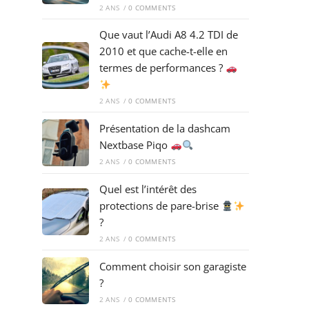
2 ANS
/
0 COMMENTS
Que vaut l’Audi A8 4.2 TDI de
2010 et que cache-t-elle en
termes de performances ?
2 ANS
/
0 COMMENTS
Présentation de la dashcam
Nextbase Piqo
2 ANS
/
0 COMMENTS
Quel est l’intérêt des
protections de pare-brise
?
2 ANS
/
0 COMMENTS
Comment choisir son garagiste
?
2 ANS
/
0 COMMENTS