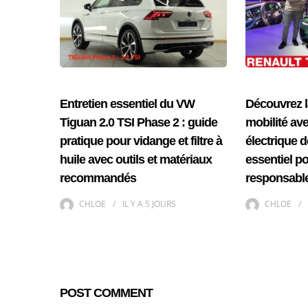
Entretien essentiel du VW
Découvrez l
Tiguan 2.0 TSI Phase 2 : guide
mobilité av
pratique pour vidange et filtre à
électrique d
huile avec outils et matériaux
essentiel p
recommandés
responsable
CHLOE
IL Y A
5 JOURS
CHLOE
POST COMMENT