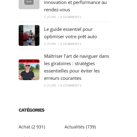
innovation et performance au
rendez-vous
5 JOURS
/
0 COMMENTS
Le guide essentiel pour
optimiser votre prêt auto
5 JOURS
/
0 COMMENTS
Maîtriser l’art de naviguer dans
les giratoires : stratégies
essentielles pour éviter les
erreurs courantes
5 JOURS
/
0 COMMENTS
CATÉGORIES
Achat
(2 931)
Actualités
(739)