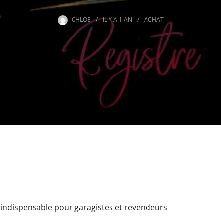
CHLOE
IL Y A
1 AN
ACHAT
le indispensable pour garagistes et revendeurs