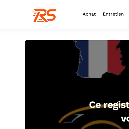
Achat
Entretien
Ce regis
v