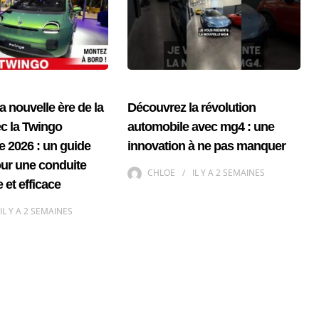
a nouvelle ère de la
Découvrez la révolution
ec la Twingo
automobile avec mg4 : une
e 2026 : un guide
innovation à ne pas manquer
our une conduite
CHLOE
IL Y A
2 SEMAINES
 et efficace
IL Y A
2 SEMAINES