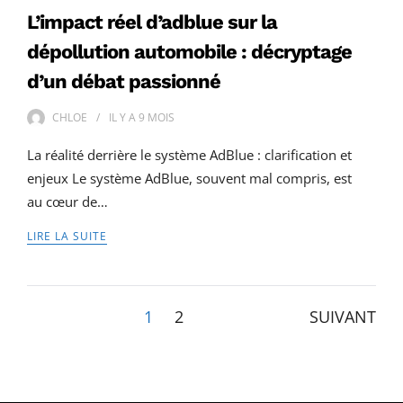
L’impact réel d’adblue sur la
dépollution automobile : décryptage
d’un débat passionné
CHLOE
IL Y A
9 MOIS
La réalité derrière le système AdBlue : clarification et
enjeux Le système AdBlue, souvent mal compris, est
au cœur de…
LIRE LA SUITE
Pagination
1
2
SUIVANT
des
publications