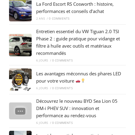
La Ford Escort RS Cosworth : histoire,
performances et conseils d’achat
2 ANS
/
0 COMMENTS
Entretien essentiel du VW Tiguan 2.0 TSI
Phase 2 : guide pratique pour vidange et
filtre à huile avec outils et matériaux
recommandés
6 JOURS
/
0 COMMENTS
Les avantages méconnus des phares LED
pour votre voiture
6 JOURS
/
0 COMMENTS
Découvrez le nouveau BYD Sea Lion 05
DM-i PHEV SUV : innovation et
performance au rendez-vous
6 JOURS
/
0 COMMENTS