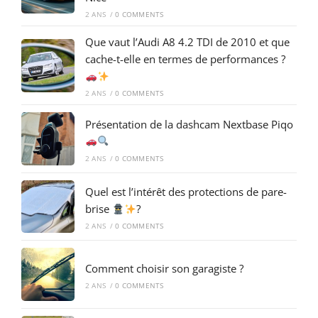
2 ANS
/
0 COMMENTS
Que vaut l’Audi A8 4.2 TDI de 2010 et que
cache-t-elle en termes de performances ?
2 ANS
/
0 COMMENTS
Présentation de la dashcam Nextbase Piqo
2 ANS
/
0 COMMENTS
Quel est l’intérêt des protections de pare-
brise
?
2 ANS
/
0 COMMENTS
Comment choisir son garagiste ?
2 ANS
/
0 COMMENTS